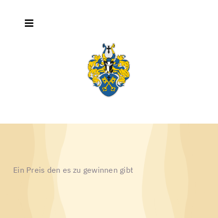
Zum
Inhalt
Toggle
springen
Navigation
Home
Schützenfest
Die Gilde
Rotts/Abteilungen
Ein Preis den es zu gewinnen gibt