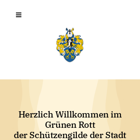
Zum
Inhalt
Toggle
springen
Navigation
Home
Schützenfest
Die Gilde
Rotts/Abteilungen
Herzlich Willkommen im
Grünen Rott
der Schützengilde der Stadt