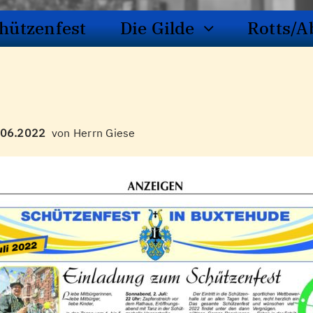
hützenfest
Die Gilde
Rotts/A
2.06.2022
von Herrn Giese