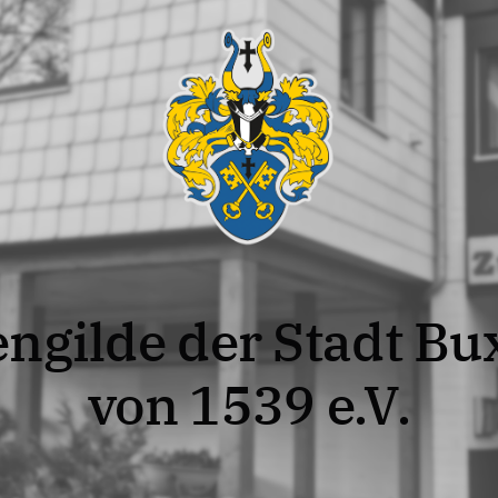
ngilde der Stadt B
von 1539 e.V.